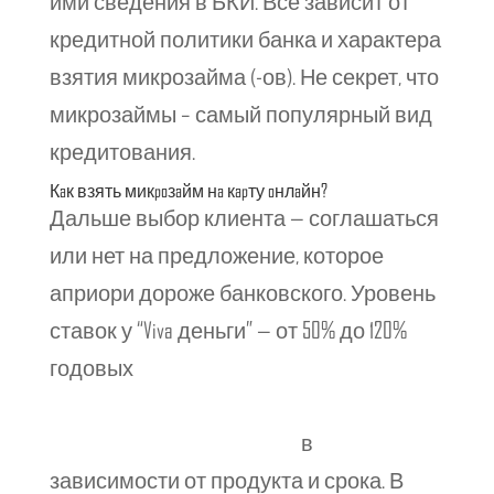
ими сведения в БКИ. Все зависит от
кредитной политики банка и характера
взятия микрозайма (-ов). Не секрет, что
микрозаймы – самый популярный вид
кредитования.
Кaк взять микpoзaйм нa кapту oнлaйн?
Дальше выбор клиента — соглашаться
или нет на предложение, которое
априори дороже банковского. Уровень
ставок у “Viva деньги” — от 50% до 120%
годовых
http://www.ehfinancialsgroup.com.au/novye-mfo-
kazahstana-rabotajushhie-onlajn/
в
зависимости от продукта и срока. В