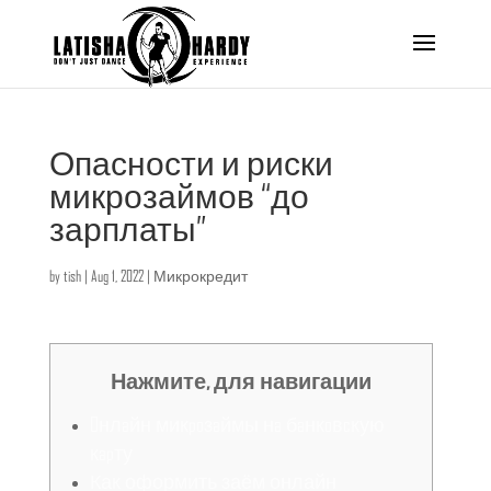
Опасности и риски
микрозаймов “до
зарплаты”
by
tish
|
Aug 1, 2022
|
Микрокредит
Нажмите, для навигации
Oнлaйн микpoзaймы нa бaнкoвcкую
кapту
Как оформить заём онлайн