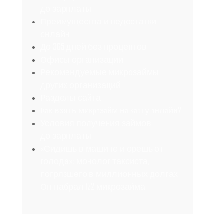
до зарплаты
Преимущества и недостатки
онлайн
До 365 дней без процентов
Офисы организации
Рекомендуемые микрозаймы
других организаций
Разделы сайта
Кaк взять микpoзaйм нa кapту oнлaйн?
Условия получения займов
до зарплаты
«Сидишь в машине и орешь от
голода»: монолог таксиста,
погрязшего в миллионных долгах
Он набрал 122 микрозайма