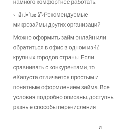
намного комфортнее работать.
< h3 id="toc-5">Рекомендуемые
микрозаймы других организаций
Можно оформить займ онлайн или
обратиться в офис в одном из 42
крупных городов страны. Если
сравнивать с конкурентами, то
еКапуста отличается простым и
понятным оформлением займа. Все
условия подробно описаны, доступны
разные способы перечисления
https://cooperativamachupicchu.com/2022/05/13/sr
ochnye-onlajn-zajmy-poluchit-dengi-v-dolg/
и