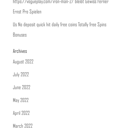
https://vogueplay.com/iron-man-2/ bleibt Gewiss Ferner
Ernst Pro Spielen
Us No deposit quick hit daily free coins Totally free Spins
Bonuses
Archives
August 2022
July 2022
June 2022
May 2022
April 2022
March 2022