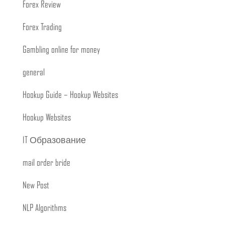
Forex Review
Forex Trading
Gambling online for money
general
Hookup Guide – Hookup Websites
Hookup Websites
IT Образование
mail order bride
New Post
NLP Algorithms