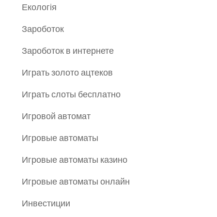
Екологія
Зароботок
Зароботок в интернете
Играть золото ацтеков
Играть слоты бесплатно
Игровой автомат
Игровые автоматы
Игровые автоматы казино
Игровые автоматы онлайн
Инвестиции