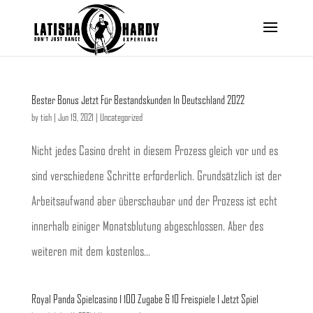
Bester Bonus Jetzt Für Bestandskunden In Deutschland 2022
by
tish
|
Jun 19, 2021
|
Uncategorized
Nicht jedes Casino dreht in diesem Prozess gleich vor und es
sind verschiedene Schritte erforderlich. Grundsätzlich ist der
Arbeitsaufwand aber überschaubar und der Prozess ist echt
innerhalb einiger Monatsblutung abgeschlossen. Aber des
weiteren mit dem kostenlos...
Royal Panda Spielcasino I 100 Zugabe & 10 Freispiele I Jetzt Spiel