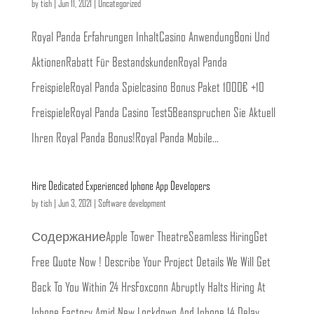
by
tish
|
Jun 11, 2021
|
Uncategorized
Royal Panda Erfahrungen InhaltCasino AnwendungBoni Und
AktionenRabatt Für BestandskundenRoyal Panda
FreispieleRoyal Panda Spielcasino Bonus Paket 1000€ +10
FreispieleRoyal Panda Casino Test5Beanspruchen Sie Aktuell
Ihren Royal Panda Bonus!Royal Panda Mobile...
Hire Dedicated Experienced Iphone App Developers
by
tish
|
Jun 3, 2021
|
Software development
СодержаниеApple Tower TheatreSeamless HiringGet
Free Quote Now ! Describe Your Project Details We Will Get
Back To You Within 24 HrsFoxconn Abruptly Halts Hiring At
Iphone Factory Amid New Lockdown And Iphone 14 Delay