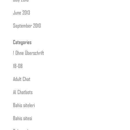
July 2016
June 2013
September 2010
Categories
! Ohne Überschrift
18-08
Adult Chat
AI Chatbots
Bahis siteleri
Bahis sitesi